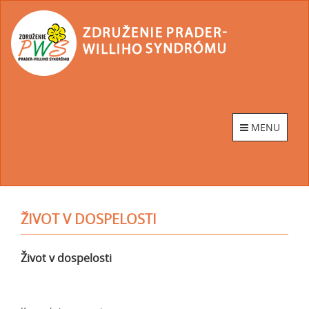
Go
to
homepage
MENU
ŽIVOT V DOSPELOSTI
Život v dospelosti