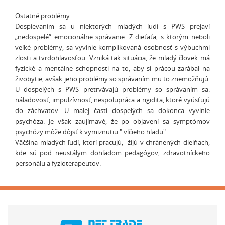
Ostatné problémy
Dospievaním sa u niektorých mladých ľudí s PWS prejaví
„nedospelé“ emocionálne správanie. Z dieťaťa, s ktorým neboli
veľké problémy, sa vyvinie komplikovaná osobnosť s výbuchmi
zlosti a tvrdohlavosťou. Vzniká tak situácia, že mladý človek má
fyzické a mentálne schopnosti na to, aby si prácou zarábal na
živobytie, avšak jeho problémy so správaním mu to znemožňujú.
U dospelých s PWS pretrvávajú problémy so správaním sa:
náladovosť, impulzívnosť, nespolupráca a rigidita, ktoré vyúsťujú
do záchvatov. U malej časti dospelých sa dokonca vyvinie
psychóza. Je však zaujímavé, že po objavení sa symptómov
psychózy môže dôjsť k vymiznutiu " vlčieho hladu".
Väčšina mladých ľudí, ktorí pracujú, žijú v chránených dielňach,
kde sú pod neustálym dohľadom pedagógov, zdravotníckeho
personálu a fyzioterapeutov.