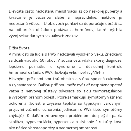
Dievčatá často nedostanú menštruáciu až do neskorej puberty a
krvácanie je väčšinou slabé a nepravidelné, niektoré ju
nedostanú vôbec.
U obidvoch pohlaví sa doporučuje obrátiť sa
na odborníka ohľadom podávania hormónov, ktoré urýchlia
vývoj sekundárnych sexuálnych znakov.
Dĺžka života
V minulosti sa ľudia s PWS nedožívali vysokého veku. Zriedkavo
sa dožili viac ako 50 rokov. V súčasnosti, vďaka skorej diagnóze,
lepšiemu poznatku o syndróme a dôslednej kontrole
hmotnosti sa ľudia s PWS dožívajú veku oveľa vyššieho.
Hlavnými príčinami smrti sú obezita a s ňou spojená cukrovka
a zlyhanie srdca. Ďalšou príčinou môže byť tiež nesprávna spätná
väzba z nervovej sústavy súvisiaca so zlou termoreguláciou
a vysokým prahom bolesti, ktoré zamaskujú symptómy vážneho
ochorenia (bolesť a zvýšená teplota sú typickými varovnými
prejavmi vážneho ochorenia, jedincom s PWS tieto symptómy
chýbajú). K ďalším zdravotným problémom dospelých patria
skolióza, hypoventilácia, hypertenzia a zlyhanie štruktúry kostí
ako následok osteoporózy a nadmernej hmotnosti.