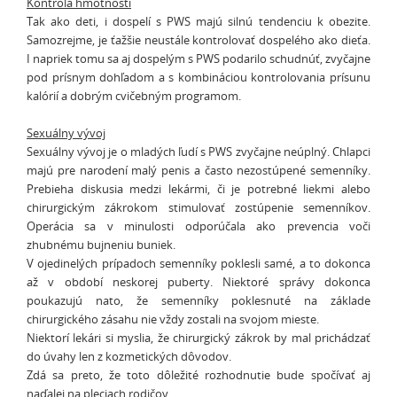
Kontrola hmotnosti
Tak ako deti, i dospelí s PWS majú silnú tendenciu k obezite.
Samozrejme, je ťažšie neustále kontrolovať dospelého ako dieťa.
I napriek tomu sa aj dospelým s PWS podarilo schudnúť, zvyčajne
pod prísnym dohľadom a s kombináciou kontrolovania prísunu
kalórií a dobrým cvičebným programom.
Sexuálny vývoj
Sexuálny vývoj je o mladých ľudí s PWS zvyčajne neúplný. Chlapci
majú pre narodení malý penis a často nezostúpené semenníky.
Prebieha diskusia medzi lekármi, či je potrebné liekmi alebo
chirurgickým zákrokom stimulovať zostúpenie semenníkov.
Operácia sa v minulosti odporúčala ako prevencia voči
zhubnému bujneniu buniek.
V ojedinelých prípadoch semenníky poklesli samé, a to dokonca
až v období neskorej puberty. Niektoré správy dokonca
poukazujú nato, že semenníky poklesnuté na základe
chirurgického zásahu nie vždy zostali na svojom mieste.
Niektorí lekári si myslia, že chirurgický zákrok by mal prichádzať
do úvahy len z kozmetických dôvodov.
Zdá sa preto, že toto dôležité rozhodnutie bude spočívať aj
naďalej na pleciach rodičov.