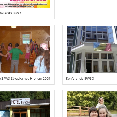
Maliarska súťaž
ie ZPWS Závadka nad Hronom 2009
Konferencia IPWSO