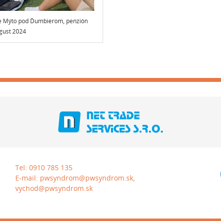
ie Mýto pod Ďumbierom, penzión
ugust 2024
Tel:
0910 785 135
E-mail:
pwsyndrom@pwsyndrom.sk,
vychod@pwsyndrom.sk