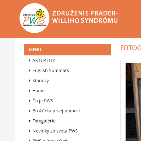
Go
to
FOTOG
homepage
MENU
AKTUALITY
English Summary
Stanovy
Home
Čo je PWS
Brožúrka prvej pomoci
Fotogalérie
Novinky zo sveta PWS
PWS a jeho vývoj