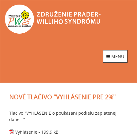
Go
to
homepage
MENU
NOVÉ TLAČIVO "VYHLÁSENIE PRE 2%"
Tlačivo "VYHLÁSENIE o poukázaní podielu zaplatenej
dane..."
Vyhlásenie
- 199.9 kB