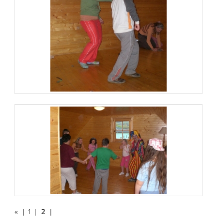
«
|
1
|
2
|