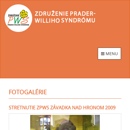
Go
to
homepage
MENU
FOTOGALÉRIE
STRETNUTIE ZPWS ZÁVADKA NAD HRONOM 2009